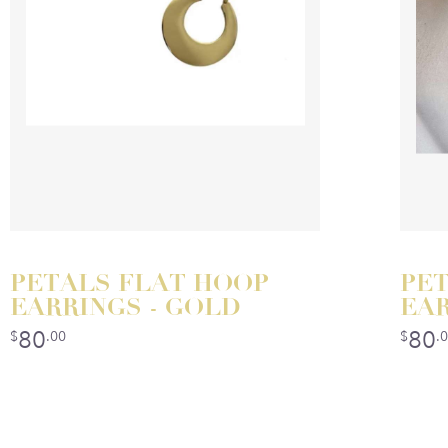
PETALS FLAT HOOP
PE
EARRINGS - GOLD
EAR
80
80
$
.00
$
.