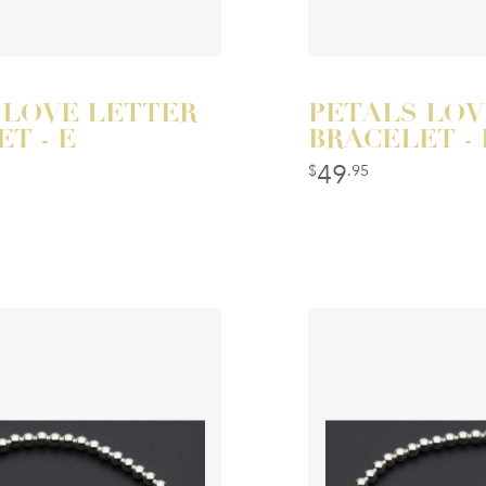
 LOVE LETTER
PETALS LOV
T - E
BRACELET - 
49
$
.95