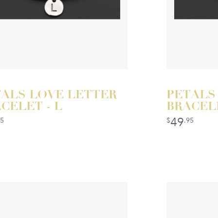
ALS LOVE LETTER
PETALS
CELET - L
BRACELE
49
95
$
.95