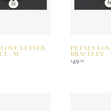
 LOVE LETTER
PETALS LOV
T - M
BRACELET - 
49
$
.95