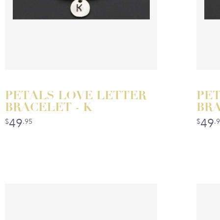
PETALS LOVE LETTER
PET
BRACELET - K
BRA
49
49
$
.95
$
.