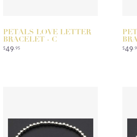
PETALS LOVE LETTER
PET
BRACELET - C
BRA
49
49
$
.95
$
.