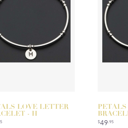
ALS LOVE LETTER
PETALS
CELET - H
BRACELE
49
95
$
.95