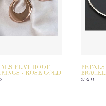
TALS FLAT HOOP
PETALS
RINGS - ROSE GOLD
BRACELE
49
00
$
.95