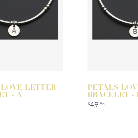
 LOVE LETTER
PETALS LOV
T - A
BRACELET - 
49
$
.95