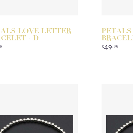
ALS LOVE LETTER
PETALS
CELET - D
BRACELE
49
95
$
.95