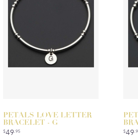
PETALS LOVE LETTER
PET
BRACELET - G
BRA
49
49
$
.95
$
.